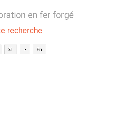
oration en fer forgé
te recherche
21
>
Fin