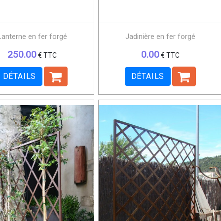
Lanterne en fer forgé
Jadinière en fer forgé
250.00
0.00
€ TTC
€ TTC
DÉTAILS
DÉTAILS