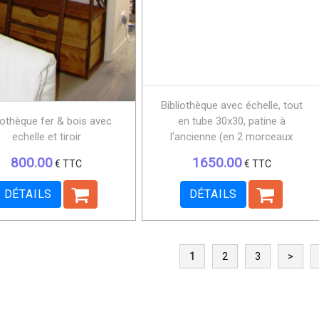
Bibliothèque avec échelle, tout
iothèque fer & bois avec
en tube 30x30, patine à
echelle et tiroir
l'ancienne (en 2 morceaux
800.00
1650.00
€ TTC
€ TTC
DÉTAILS
DÉTAILS
1
2
3
>