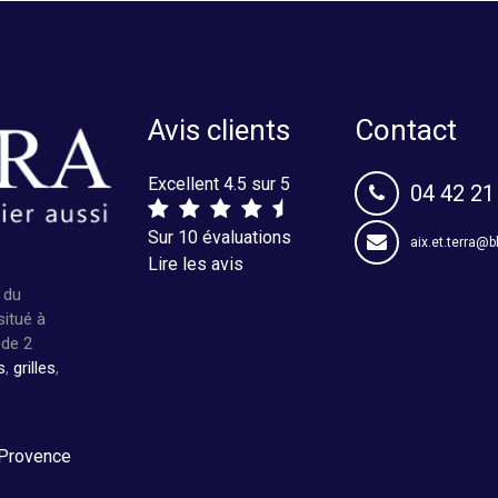
Avis clients
Contact
Excellent 4.5 sur 5
04 42 21
Sur 10 évaluations
aix.et.terra@b
Lire les avis
 du
situé à
 de 2
s
,
grilles
,
 Provence