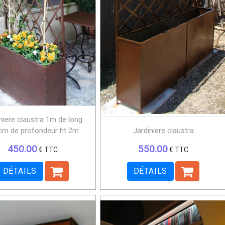
niere claustra 1m de long
cm de profondeur ht 2m
Jardiniere claustra
450.00
550.00
€ TTC
€ TTC
DÉTAILS
DÉTAILS