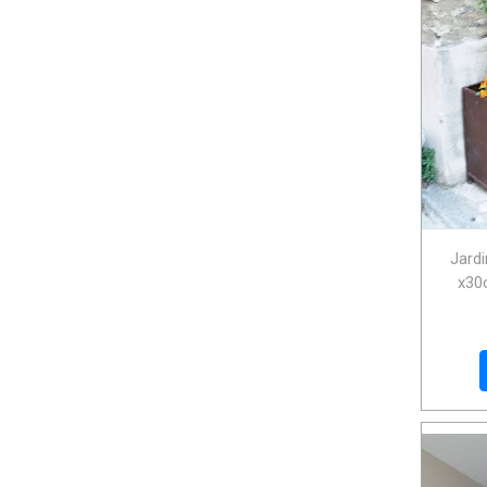
Jardi
x30