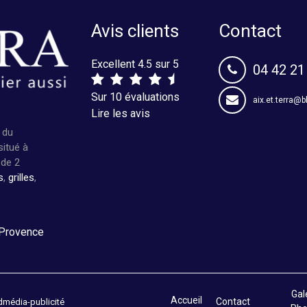
Avis clients
Contact
Excellent 4.5 sur 5
04 42 21
Sur 10 évaluations
aix.et.terra@b
Lire les avis
 du
situé à
 de 2
s
,
grilles
,
 Provence
Gal
Accueil
Contact
média-publicité