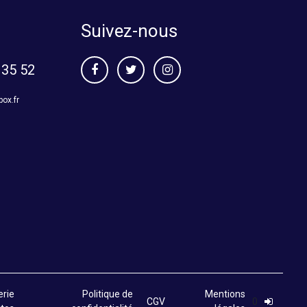
Suivez-nous
 35 52
box.fr
erie
Politique de
Mentions
CGV
0