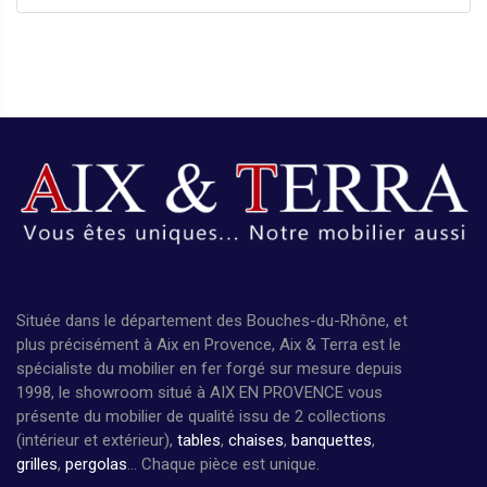
Située dans le département des Bouches-du-Rhône, et
plus précisément à Aix en Provence, Aix & Terra est le
spécialiste du mobilier en fer forgé sur mesure depuis
1998, le showroom situé à AIX EN PROVENCE vous
présente du mobilier de qualité issu de 2 collections
(intérieur et extérieur),
tables
,
chaises
,
banquettes
,
grilles
,
pergolas
... Chaque pièce est unique.