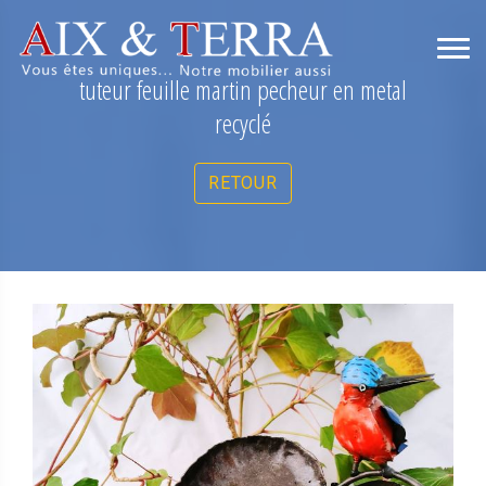
tuteur feuille martin pecheur en metal
recyclé
RETOUR